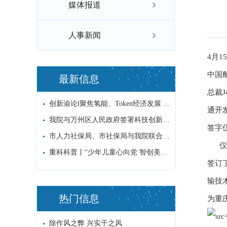
媒体报道
人事新闻
4月
中国
最新信息
总裁J
创新渝论‖聚焦氢能、Token经济发展 ...
通开
我院与万州区人民政府签署科技创新战略合作...
签字
市人力社保局、市社保局与我院联合开展“党...
仪式
重科科普丨“少年儿童心向党 智创美好新征...
签订
输技
热门信息
为重
除作风之弊 兴实干之风