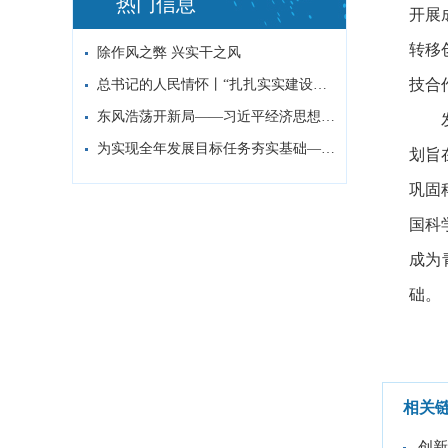
热门信息
开展
转移
除作风之弊 兴实干之风
技合
总书记的人民情怀丨“扎扎实实建设现代化产...
东风浩荡开新局——习近平经济思想指引中国...
为实现全年发展目标任务夯实基础——习近平...
划旨
巩固
国科
成为
础。
相关
创新