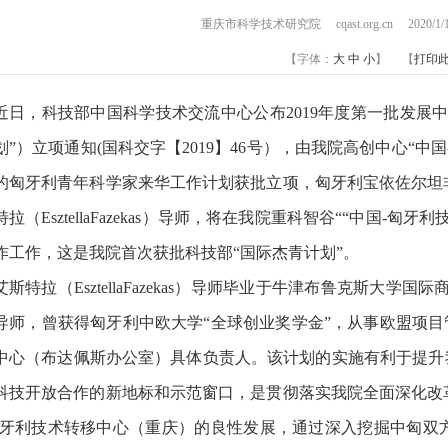
重庆市科学技术研究院 cqast.org.cn 2020/
【字体：
大
中
小
】 【
打印
近日，科技部中国科学技术交流中心公布2019年度第一批发展
划”）立项通知(国科交字【2019】46号），由我院高创中心“
的匈牙利青年科学家来华工作计划获批立项，匈牙利宝依佐尔坦
特拉（EsztellaFazekas）导师，将在我院重科智谷““中国
作工作，这是我院首次获批科技部“国际杰青计划”。
艾斯特拉（EsztellaFazekas）导师毕业于牛津布鲁克斯大
导师，曾获得匈牙利中欧大学“全球创业奖学金”，从事欧盟项目
中心（布达佩斯办公室）具体负责人。该计划的实施有利于提升
科技开放合作的新地标和示范窗口，是贯彻落实我院全面深化改
匈牙利技术转移中心（重庆）的良性发展，通过深入挖掘中匈双