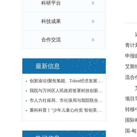
科研平台
科技成果
合作交流
青计
申报
最新信息
艾斯
流合
创新渝论‖聚焦氢能、Token经济发展 ...
我院与万州区人民政府签署科技创新战略合作...
项目
市人力社保局、市社保局与我院联合开展“党...
转移
重科科普丨“少年儿童心向党 智创美好新征...
国际
国-