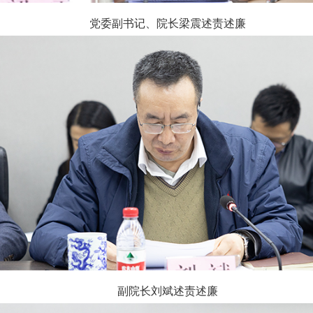
党委副书记、院长梁震述责述廉
副院长刘斌述责述廉