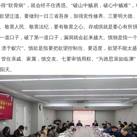
会得“软骨病”，就会经不住诱惑。“破山中贼易，破心中贼难”
欲望泛滥。要做到一日三省吾身，加强党性修养。三要明大德
、敬畏人民、敬畏法纪，要有敬畏之心。存戒惧就是要心有所
一道口子，破了第一道口子，漏洞就会起来越大。慎独是指一
堤，溃于蚁穴”。慎欲是指要把欲望控制住、要适度，欲望不能太
管住亲戚、家属，慎交友。七要审慎用权。“为政思策如临渊
艳阳天。