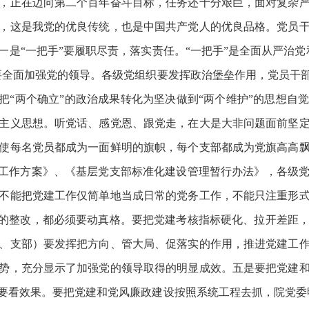
，正在迈向第二个百年奋斗目标，任务还十分艰巨，面对复杂
，这是我党的优良传统，也是中国共产党人的优良品格。党员
是“一把手”要履职尽责，落实责任。“一把手”是全面从严治
要全面加强党的领导。各级党组织要发挥政治堡垒作用，党员干
把“两个确立”的政治成果转化为坚决做到“两个维护”的思想
主义思想。听党话、感党恩、跟党走，在大是大非问题面前坚
使每名党员都成为一面鲜明的旗帜，每个支部都成为党旗高高
的工作方案》、《基层党支部标准化建设管理暂行办法》，各级
不能把党建工作仅简单地当成日常的党务工作，不能只注重形
织的整改，都必须要动真格。要把党建考核指标硬化、拉开差距
、支部）要发挥把方向、管大局、促落实的作用，推进党建工
势，充分显示了加强党的领导取得的明显成效。五是要把党建
要看效果。要把党建和党风廉政建设按照系统工程去抓，院党委