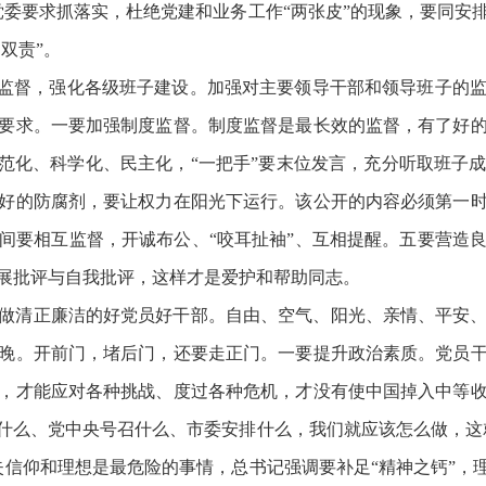
党委要求抓落实，杜绝党建和业务工作“两张皮”的现象，要同安
双责”。
的监督，强化各级班子建设。加强对主要领导干部和领导班子的
要求。一要加强制度监督。制度监督是最长效的监督，有了好
规范化、科学化、民主化，“一把手”要末位发言，充分听取班子
好的防腐剂，要让权力在阳光下运行。该公开的内容必须第一
间要相互监督，开诚布公、“咬耳扯袖”、互相提醒。五要营造
展批评与自我批评，这样才是爱护和帮助同志。
做清正廉洁的好党员好干部。自由、空气、阳光、亲情、平安
晚。开前门，堵后门，还要走正门。一要提升政治素质。党员
，才能应对各种挑战、度过各种危机，才没有使中国掉入中等
什么、党中央号召什么、市委安排什么，我们就应该怎么做，这
信仰和理想是最危险的事情，总书记强调要补足“精神之钙”，