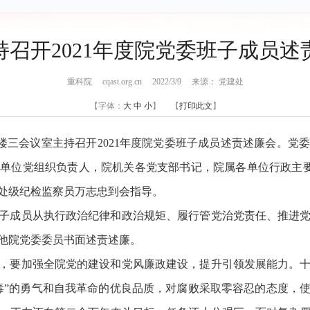
持召开2021年度院党委班子成员述
重科院 cqast.org.cn 2022/3/9 来源： 党建处
【字体：
大
中
小
】 【
打印此文
】
2楼三会议室主持召开2021年度院党委班子成员述责述廉会。
单位党组织负责人，院机关各党支部书记，院属各单位行政主要
处级纪检监察员万志忠到会指导。
子成员从执行政治纪律和政治规矩、履行管党治党责任、推进
其他院党委委员书面述责述廉。
，要加强全院党的建设和党风廉政建设，提升引领发展能力。
毒”的勇气和自我革命的优良品质，对腐败采取零容忍的态度，