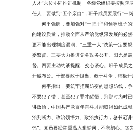
人才”六位协同推进机制，各级党组织要按照院
任人，要做到“五个亲自”，班子成员要履行“一岗
何平强调，要加强对“一把手”和领导班子
的建设质量，推动全面从严治党纵深发展的必然
更不能出现制度漏洞。“三重一大”决策一定要
委监督。三要大力推进党务政务公开。阳光是最
督。四要主动约谈提醒、交心谈心。班子成员之
开诚布公。干部要敢于担当、敢于斗争，积极开
何平指出，要筑牢拒腐防变的思想防线，争
不要犯了错，甚至犯了罪才醒悟，到那时为时已
讲政治，中国共产党百年奋斗才能取得如此成就
治判断力、政治领悟力、政治执行力，总书记讲
钙”。党员要经常重温入党誓词，不忘初心。丧失