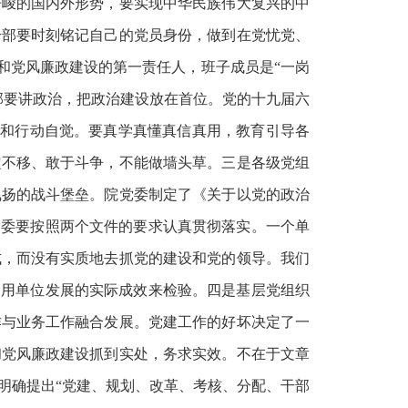
严峻的国内外形势，要实现中华民族伟大复兴的中
干部要时刻铭记自己的党员身份，做到在党忧党、
党和党风廉政建设的第一责任人，班子成员是“一岗
部要讲政治，把政治建设放在首位。党的十九届六
自觉和行动自觉。要真学真懂真信真用，教育引导各
定不移、敢于斗争，不能做墙头草。三是各级党组
飘扬的战斗堡垒。院党委制定了《关于以党的政治
党委要按照两个文件的要求认真贯彻落实。一个单
式，而没有实质地去抓党的建设和党的领导。我们
，用单位发展的实际成效来检验。四是基层党组织
作与业务工作融合发展。党建工作的好坏决定了一
和党风廉政建设抓到实处，务求实效。不在于文章
明确提出“党建、规划、改革、考核、分配、干部