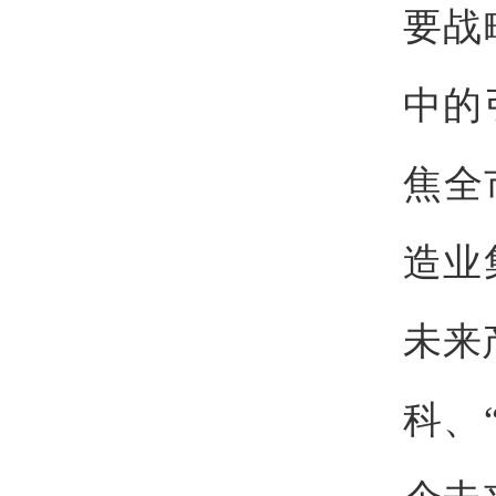
要战
中的
焦全
造业
未来
科、