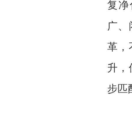
复净
广、
革，
升，
步匹